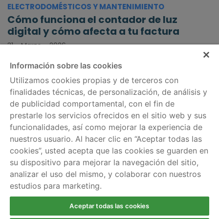
ELECTRODOMÉSTICOS Y MANTENIMIENTO
Cómo funciona el contador de luz
digital y cómo afecta a tu factura
31 - Marzo - 2026
Información sobre las cookies
Utilizamos cookies propias y de terceros con
finalidades técnicas, de personalización, de análisis y
de publicidad comportamental, con el fin de
Información legal
Servicios
prestarle los servicios ofrecidos en el sitio web y sus
Política de cookies
Comparador de tarifas
funcionalidades, así como mejorar la experiencia de
nuestros usuario. Al hacer clic en “Aceptar todas las
Aviso legal
Información por
cookies”, usted acepta que las cookies se guarden en
regiones
Política de privacidad
su dispositivo para mejorar la navegación del sitio,
analizar el uso del mismo, y colaborar con nuestros
Ayuda
estudios para marketing.
Escríbenos
Llámanos gratis al 900
Aceptar todas las cookies
924 803