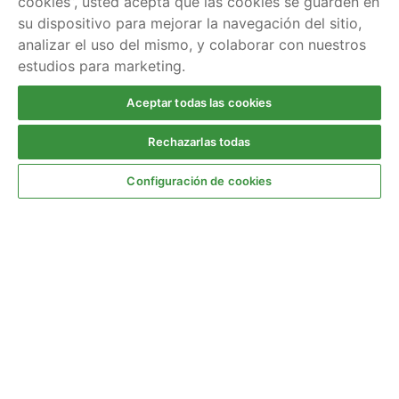
cookies”, usted acepta que las cookies se guarden en
ELECTRODOMÉSTICOS Y MANTENIMIENTO
su dispositivo para mejorar la navegación del sitio,
Por qué saltan los plomos: Causas y cómo
analizar el uso del mismo, y colaborar con nuestros
solucionar el corte de luz
estudios para marketing.
26 - Marzo - 2026
Aceptar todas las cookies
Rechazarlas todas
Configuración de cookies
TRÁMITES
Reclamaciones por subida de tensión
eléctrica