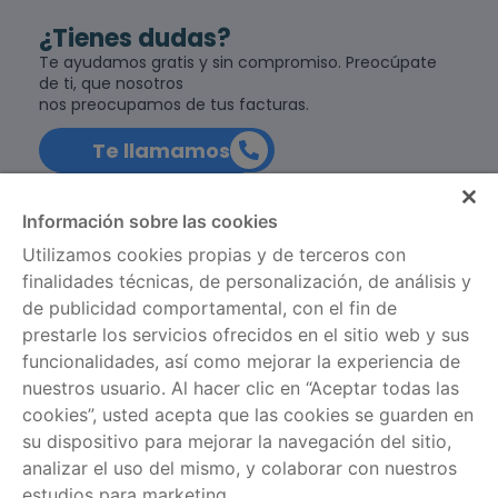
¿Tienes dudas?
Te ayudamos gratis y sin compromiso. Preocúpate
de ti, que nosotros
nos preocupamos de tus facturas.
Te llamamos
900 924 803
Información sobre las cookies
Utilizamos cookies propias y de terceros con
finalidades técnicas, de personalización, de análisis y
de publicidad comportamental, con el fin de
Información legal
Servicios
prestarle los servicios ofrecidos en el sitio web y sus
Política de cookies
Comparador de tarifas
funcionalidades, así como mejorar la experiencia de
nuestros usuario. Al hacer clic en “Aceptar todas las
Aviso legal
Información por
cookies”, usted acepta que las cookies se guarden en
regiones
Política de privacidad
su dispositivo para mejorar la navegación del sitio,
analizar el uso del mismo, y colaborar con nuestros
Ayuda
estudios para marketing.