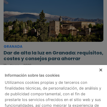
GRANADA
Dar de alta la luz en Granada: requisitos,
costes y consejos para ahorrar
13 - Enero - 2026
Información sobre las cookies
Utilizamos cookies propias y de terceros con
finalidades técnicas, de personalización, de análisis y
de publicidad comportamental, con el fin de
Información legal
Servicios
prestarle los servicios ofrecidos en el sitio web y sus
Política de cookies
Comparador de tarifas
funcionalidades, así como mejorar la experiencia de