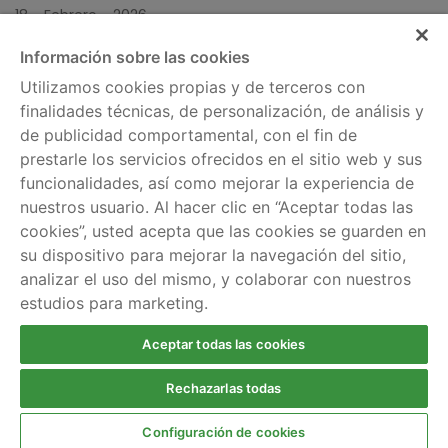
18 - Febrero - 2026
Información sobre las cookies
Utilizamos cookies propias y de terceros con
finalidades técnicas, de personalización, de análisis y
de publicidad comportamental, con el fin de
Información legal
Servicios
prestarle los servicios ofrecidos en el sitio web y sus
Política de cookies
Comparador de tarifas
funcionalidades, así como mejorar la experiencia de
nuestros usuario. Al hacer clic en “Aceptar todas las
Aviso legal
Información por
cookies”, usted acepta que las cookies se guarden en
regiones
Política de privacidad
su dispositivo para mejorar la navegación del sitio,
analizar el uso del mismo, y colaborar con nuestros
Ayuda
estudios para marketing.
Escríbenos
Llámanos gratis al 900
Aceptar todas las cookies
924 803
Rechazarlas todas
Configuración de cookies