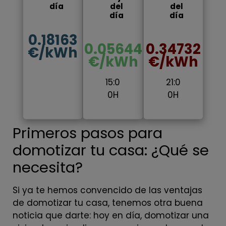
día
del
del
día
día
0.18163
0.05644
0.34732
€/kWh
€/kWh
€/kWh
15:0
21:0
0H
0H
Primeros pasos para
domotizar tu casa: ¿Qué se
necesita?
Si ya te hemos convencido de las ventajas
de domotizar tu casa, tenemos otra buena
noticia que darte: hoy en día, domotizar una