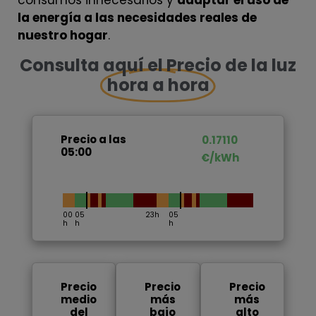
consumos innecesarios y
adaptar el uso de
la energía a las necesidades reales de
nuestro hogar
.
Consulta aquí el Precio de la luz
hora a hora
Precio a las
0.17110
05:00
€/kWh
Precio
Precio
Precio
medio
más
más
del
bajo
alto