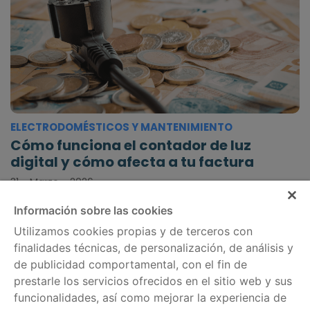
ELECTRODOMÉSTICOS Y MANTENIMIENTO
Cómo funciona el contador de luz
digital y cómo afecta a tu factura
31 - Marzo - 2026
Información sobre las cookies
Utilizamos cookies propias y de terceros con
finalidades técnicas, de personalización, de análisis y
de publicidad comportamental, con el fin de
Información legal
Servicios
prestarle los servicios ofrecidos en el sitio web y sus
Política de cookies
Comparador de tarifas
funcionalidades, así como mejorar la experiencia de