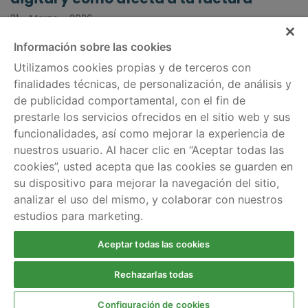
31 - Marzo - 2026
Información sobre las cookies
Utilizamos cookies propias y de terceros con
finalidades técnicas, de personalización, de análisis y
de publicidad comportamental, con el fin de
Información legal
Servicios
prestarle los servicios ofrecidos en el sitio web y sus
Política de cookies
Comparador de tarifas
funcionalidades, así como mejorar la experiencia de
nuestros usuario. Al hacer clic en “Aceptar todas las
Aviso legal
Información por
cookies”, usted acepta que las cookies se guarden en
regiones
Política de privacidad
su dispositivo para mejorar la navegación del sitio,
analizar el uso del mismo, y colaborar con nuestros
Ayuda
estudios para marketing.
Escríbenos
Llámanos gratis al 900
Aceptar todas las cookies
924 803
Rechazarlas todas
Configuración de cookies