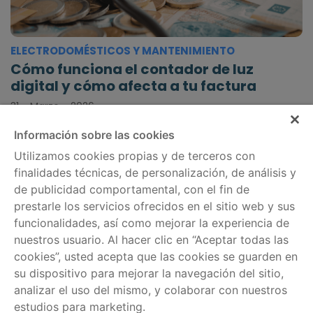
ELECTRODOMÉSTICOS Y MANTENIMIENTO
Cómo funciona el contador de luz
digital y cómo afecta a tu factura
31 - Marzo - 2026
Información sobre las cookies
Utilizamos cookies propias y de terceros con
finalidades técnicas, de personalización, de análisis y
de publicidad comportamental, con el fin de
Información legal
Servicios
prestarle los servicios ofrecidos en el sitio web y sus
Política de cookies
Comparador de tarifas
funcionalidades, así como mejorar la experiencia de
nuestros usuario. Al hacer clic en “Aceptar todas las
Aviso legal
Información por
cookies”, usted acepta que las cookies se guarden en
regiones
Política de privacidad
su dispositivo para mejorar la navegación del sitio,
analizar el uso del mismo, y colaborar con nuestros
Ayuda
estudios para marketing.
Escríbenos