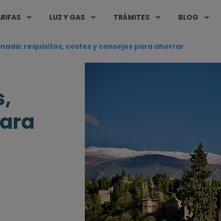
RIFAS
LUZ Y GAS
TRÁMITES
BLOG
ranada: requisitos, costes y consejos para ahorrar
s,
para