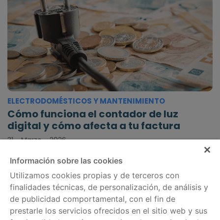
ELECTRODOMÉSTICOS Y MANTENIMIENTO
Cómo funciona el contador de luz
digital y cómo afecta a tu factura
31 - Marzo - 2026
Información sobre las cookies
Utilizamos cookies propias y de terceros con
finalidades técnicas, de personalización, de análisis y
de publicidad comportamental, con el fin de
Información legal
Servicios
prestarle los servicios ofrecidos en el sitio web y sus