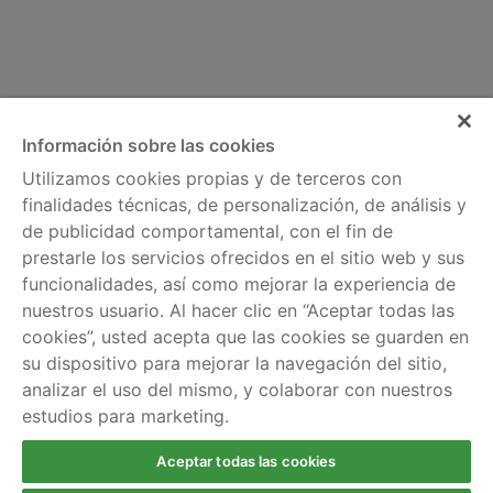
Información sobre las cookies
Utilizamos cookies propias y de terceros con
finalidades técnicas, de personalización, de análisis y
de publicidad comportamental, con el fin de
Información legal
Servicios
prestarle los servicios ofrecidos en el sitio web y sus
Política de cookies
Comparador de tarifas
funcionalidades, así como mejorar la experiencia de
nuestros usuario. Al hacer clic en “Aceptar todas las
Aviso legal
Información por
cookies”, usted acepta que las cookies se guarden en
regiones
Política de privacidad
su dispositivo para mejorar la navegación del sitio,
analizar el uso del mismo, y colaborar con nuestros
Ayuda
estudios para marketing.
Escríbenos
Llámanos gratis al 900
Aceptar todas las cookies
924 803