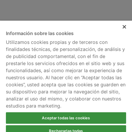
Información sobre las cookies
Utilizamos cookies propias y de terceros con
finalidades técnicas, de personalización, de análisis y
de publicidad comportamental, con el fin de
Información legal
Servicios
prestarle los servicios ofrecidos en el sitio web y sus
Política de cookies
Comparador de tarifas
funcionalidades, así como mejorar la experiencia de
nuestros usuario. Al hacer clic en “Aceptar todas las
Aviso legal
Información por
cookies”, usted acepta que las cookies se guarden en
regiones
Política de privacidad
su dispositivo para mejorar la navegación del sitio,
analizar el uso del mismo, y colaborar con nuestros
Ayuda
estudios para marketing.
Escríbenos
Llámanos gratis al 900
Aceptar todas las cookies
924 803
Rechazarlas todas