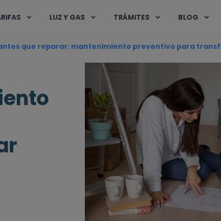
RIFAS
LUZ Y GAS
TRÁMITES
BLOG
antes que reparar: mantenimiento preventivo para trans
iento
ar