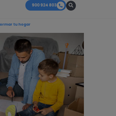
900 924 803
formar tu hogar