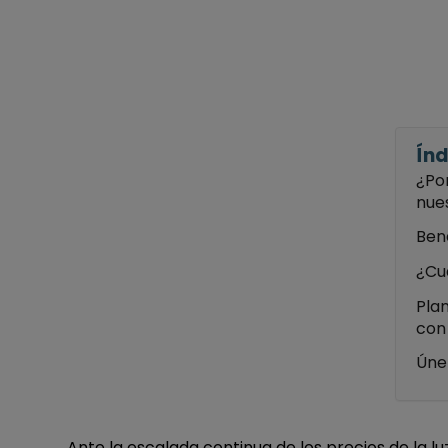
Índ
¿Po
nue
Ben
¿Cu
Plan
con 
Úne
Ante la escalada continua de los precios de la l