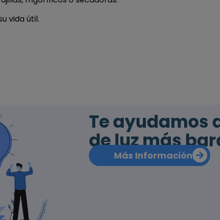
 vida útil.
Te ayudamos a 
de luz más bar
Más Información