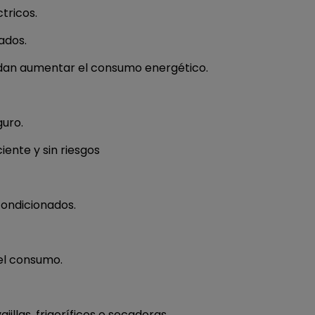
tricos.
ados.
uedan aumentar el consumo energético.
uro.
iente y sin riesgos
condicionados.
el consumo.
llas, frigoríficos o secadoras.