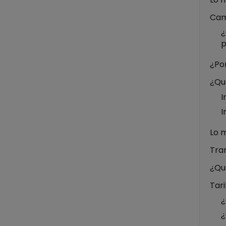
Cam
¿
p
¿Por
¿Qué
I
I
Lo 
Tra
¿Qu
Tar
¿
¿