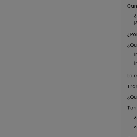
Cam
¿
p
¿Por
¿Qué
I
I
Lo 
Tra
¿Qu
Tar
¿
¿