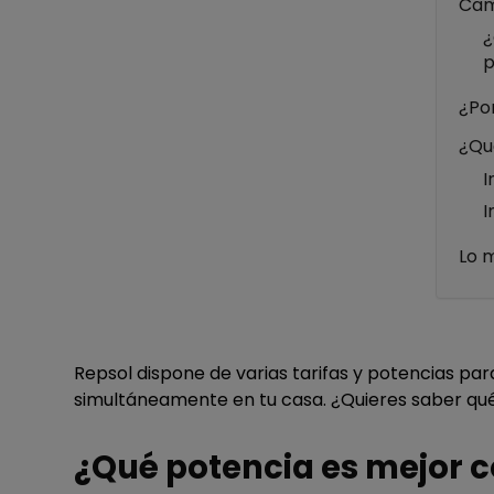
Cam
¿
p
¿Por
¿Qué
I
I
Lo 
Repsol dispone de varias tarifas y potencias pa
simultáneamente en tu casa. ¿Quieres saber qué
¿Qué potencia es mejor c