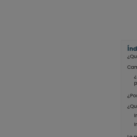
Índ
¿Qu
Cam
¿
p
¿Por
¿Qué
I
I
Lo 