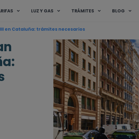
RIFAS
LUZ Y GAS
TRÁMITES
BLOG
III en Cataluña: trámites necesarios
an
ña:
s