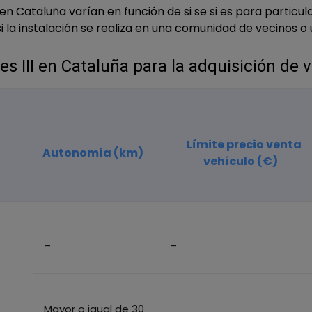
en Cataluña varían en función de si se si es para particul
i la instalación se realiza en una comunidad de vecinos o 
s III en Cataluña para la adquisición de v
Límite precio venta
Autonomía (km)
vehículo (€)
–
–
Mayor o igual de 30