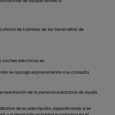
vocatorias de ayudas Moves III.
 oficina de trámites de las Generalitat de
e coches eléctricos es:
cuando se oponga expresamente a su consulta.
epresentación de la persona solicitante de ayuda
tativa de su adscripción, especificando si se
il, y si desarrolla actividad económica en el