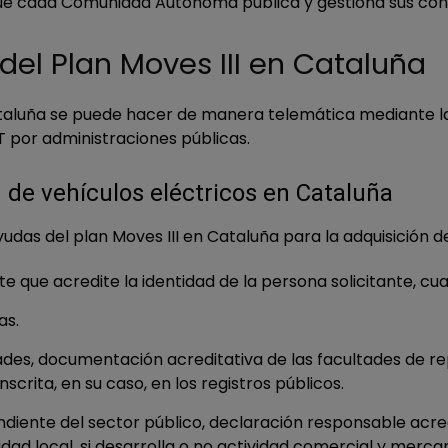
 que cada Comunidad Autónoma publica y gestiona sus con
del Plan Moves III en Cataluña
Cataluña se puede hacer de manera telemática mediante la
 por administraciones públicas.
 de vehículos eléctricos en Cataluña
udas del plan Moves III en Cataluña para la adquisición d
te que acredite la identidad de la persona solicitante, 
as.
dades, documentación acreditativa de las facultades de r
rita, en su caso, en los registros públicos.
diente del sector público, declaración responsable acredi
d local, si desarrolla o no actividad comercial y mercant