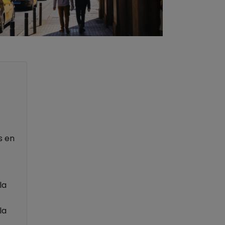
s en
la
la