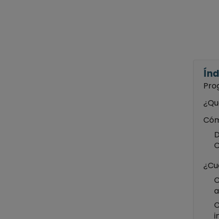
Índ
Pro
¿Qué
Cómo
D
C
¿Cu
C
a
C
i