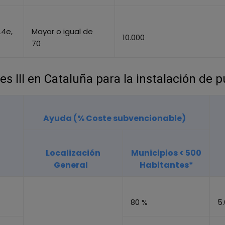
L4e,
Mayor o igual de
10.000
70
s III en Cataluña para la instalación de 
Ayuda (% Coste subvencionable)
Localización
Municipios < 500
General
Habitantes*
80 %
5