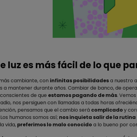
luz es más fácil de lo que pa
a más cambiante, con
infinitas posibilidades
a nuestro a
s a mantener durante años. Cambiar de banco, de operad
o conscientes de que
estamos pagando de más
. Vemos 
a radio, nos persiguen con llamadas a todas horas ofrecié
atención, pensamos que el cambio será
complicado
y cor
. Los humanos somos así;
nos inquieta salir de la rutina
a vida,
preferimos lo malo conocido
a lo bueno por co