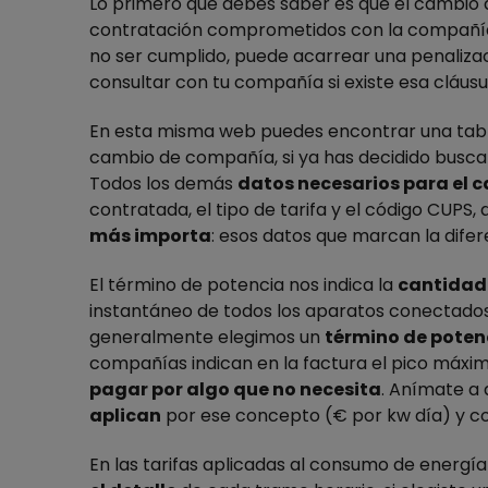
Lo primero que debes saber es que el cambio
contratación comprometidos con la compañía 
no ser cumplido, puede acarrear una penalizac
consultar con tu compañía si existe esa cláusu
En esta misma web puedes encontrar una tabla 
cambio de compañía, si ya has decidido buscar
Todos los demás
datos necesarios para el 
contratada, el tipo de tarifa y el código CUPS, 
más
impor
ta
:
es
os
datos
que marcan la difer
El término de potencia nos indica la
cantidad
instantáneo de todos los aparatos conectados a
generalmente elegimos un
término de poten
compañías indican en la factura el pico máxim
pagar por algo que no necesita
. Anímate a 
apli
can
por ese concepto (€ por kw día) y co
En las tarifas aplicadas al consumo de energí