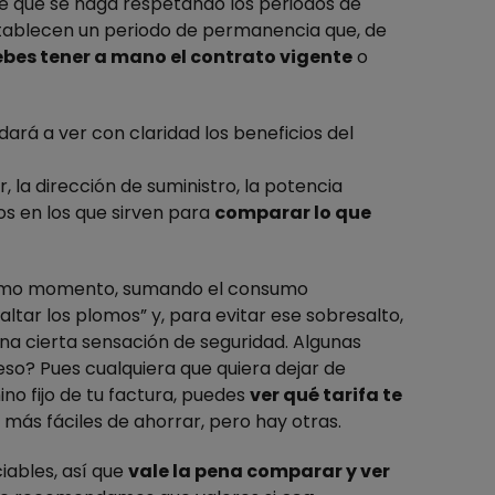
re que se haga respetando los periodos de
tablecen un periodo de permanencia que, de
bes tener a mano el contrato vigente
o
rá a ver con claridad los beneficios del
ar, la dirección de suministro, la potencia
s en los que sirven para
comparar lo que
smo momento, sumando el consumo
ltar los plomos” y, para evitar ese sobresalto,
a cierta sensación de seguridad. Algunas
so? Pues cualquiera que quiera dejar de
ino fijo de tu factura, puedes
ver qué tarifa te
más fáciles de ahorrar, pero hay otras.
iables, así que
vale la pena comparar y ver