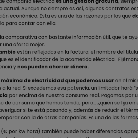
 de compañía eléctrica
es una gestión gratuita
, siemp
actual. Aunque no siempre es así, algunos contratos es
ión económica. Esta es una de las razones por las que
de
la para contar con ella.
comparativa con bastante información útil, que te ayuda
 una oferta mejor.
cambio
están reflejados en la factura: el nombre
d
el titul
que es el identificador de la acometida eléctrica.
Fijémono
encia y
nos pueden
ahorrar dinero.
máxima de electricidad que podemos usar
en el mi
 la red. Si excedemos esa potencia, un limitador hará “sa
cia
por encima de nuestro consumo real. Pagamos por un
o de consumo que hemos tenido, pero… ¿quién se fija en e
averiguar si te está pasando y, además de reducir el térm
mparar con la de otras compañías. Es una de las formas 
a (€ por kw hora) también puede haber diferencias aprec