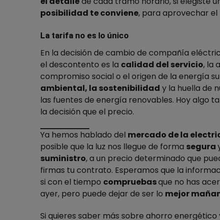
el detalle
de cada tramo horario, si elegiste u
posibilidad te conviene
, para aprovechar el
La tarifa no es lo único
En la decisión de cambio de compañía eléctri
el descontento es la
calidad del servicio
, la
compromiso social o el origen de la energía 
ambiental, la sostenibilidad
y la huella de 
las fuentes de energía renovables. Hoy algo 
la decisión que el precio.
Ya hemos hablado del
mercado de la electr
posible que la luz nos llegue de forma
segura
suministro
, a un precio determinado que pued
firmas tu contrato. Esperamos que la informac
si con el tiempo
compruebas
que no has acer
ayer, pero puede dejar de ser lo
mejor maña
Si quieres saber más sobre ahorro energético y