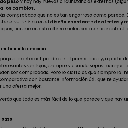
ndo peso
y hoy hay nuevas circunstancias externas (algu
a los cambios.
abrás comprobado que no es tan engorroso como parece.
ntener
se
activas en el
diseño
constante de ofertas y 
guos, aunque en esto último suelen ser menos insistente
 es tomar la decisión
página de internet puede ser el primer paso y, a partir de
interesantes ventajas, siempre y cuando sepas manejar bi
den ser complicadas. Pero lo cierto es que siempre lo
i
omparativa con bastante información útil, que te ayuda
 una oferta mejor.
, verás que todo es más fácil de lo que parece y que hay
u
l paso