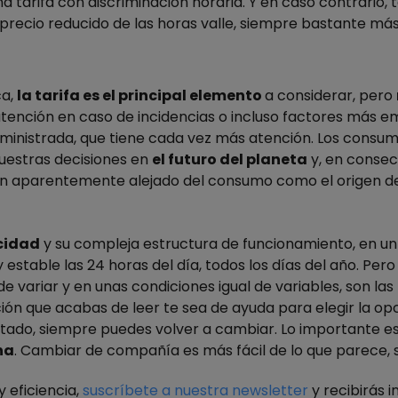
na tarifa con discriminación horaria. Y en caso contrari
 precio reducido de las horas valle, siempre bastante má
ca,
la tarifa es el principal elemento
a considerar, pero
 atención en caso de incidencias o incluso factores más 
suministrada, que tiene cada vez más atención. Los cons
nuestras decisiones en
el futuro del planeta
y, en consec
tan aparentemente alejado del consumo como el origen de
icidad
y su compleja estructura de funcionamiento, en u
y estable las 24 horas del día, todos los días del año. Per
e variar y en unas condiciones igual de variables, son las
ión que acabas de leer te sea de ayuda para elegir la op
tado, siempre puedes volver a cambiar. Lo importante e
na
. Cambiar de compañía es más fácil de lo que parece, s
 eficiencia,
suscríbete a nuestra newsletter
y recibirás 