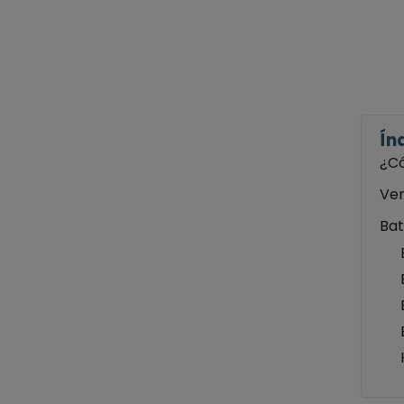
Ín
¿Có
Ven
Bat