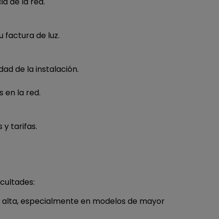
a de la red.
 factura de luz.
ad de la instalación.
 en la red.
y tarifas.
cultades:
endo alta, especialmente en modelos de mayor