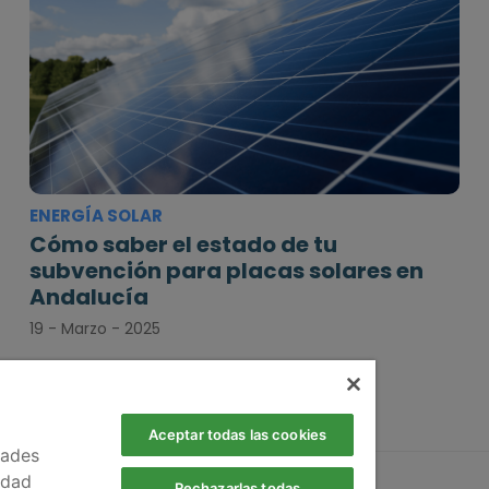
ENERGÍA SOLAR
Cómo saber el estado de tu
subvención para placas solares en
Andalucía
19 - Marzo - 2025
Aceptar todas las cookies
dades
idad
Rechazarlas todas