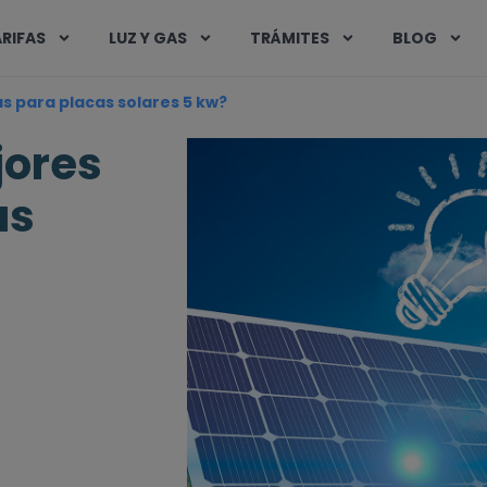
RIFAS
LUZ Y GAS
TRÁMITES
BLOG
s para placas solares 5 kw?
jores
as