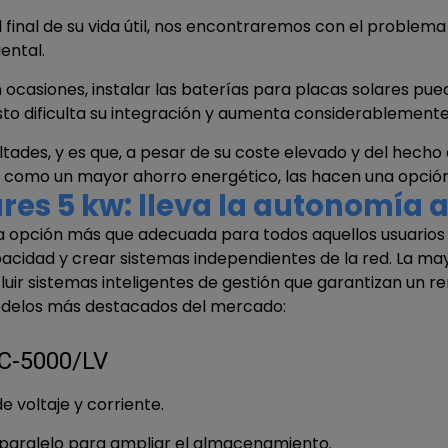
l final de su vida útil, nos encontraremos con el proble
ental.
 ocasiones, instalar las baterías para placas solares pue
o dificulta su integración y aumenta considerablemente e
ltades, y es que, a pesar de su coste elevado y del hecho d
zo, como un mayor ahorro energético, las hacen una opció
res 5 kw: lleva la autonomía 
una opción más que adecuada para todos aquellos usuario
cidad y crear sistemas independientes de la red. La mayo
incluir sistemas inteligentes de gestión que garantizan un r
odelos más destacados del mercado:
DC-5000/LV
 voltaje y corriente.
paralelo para ampliar el almacenamiento.