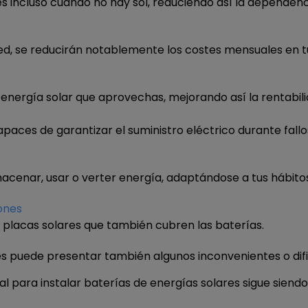
es incluso cuando no hay sol, reduciendo así la dependenci
d, se reducirán notablemente los costes mensuales en tu
nergía solar que aprovechas, mejorando así la rentabilid
capaces de garantizar el suministro eléctrico durante fallos
cenar, usar o verter energía, adaptándose a tus hábitos 
ones
a placas solares que también cubren las baterías.
res puede presentar también algunos inconvenientes o difi
icial para instalar baterías de energías solares sigue si