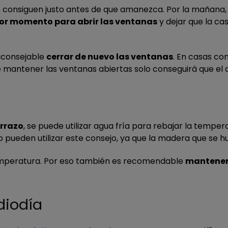
consiguen justo antes de que amanezca. Por la mañana, el
jor momento para abrir las ventanas
y dejar que la cas
aconsejable
cerrar de nuevo las ventanas
. En casas co
ue mantener las ventanas abiertas solo conseguirá que el ai
errazo
, se puede utilizar agua fría para rebajar la temp
o pueden utilizar este consejo, ya que la madera que s
temperatura. Por eso también es recomendable
mantener
diodía