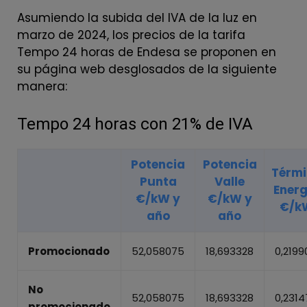
Asumiendo la subida del IVA de la luz en
marzo de 2024, los precios de la tarifa
Tempo 24 horas de Endesa se proponen en
su página web desglosados de la siguiente
manera:
Tempo 24 horas con 21% de IVA
Potencia
Potencia
Térm
Punta
Valle
Energ
€/kW y
€/kW y
€/k
año
año
Promocionado
52,058075
18,693328
0,2199
No
52,058075
18,693328
0,2314
promocionado