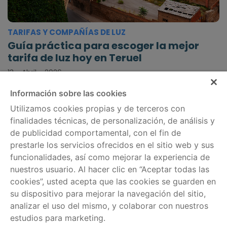
TARIFAS Y COMPAÑÍAS DE LUZ
Guía práctica para escoger la mejor
tarifa de luz hoy en Teruel
13 - Abril - 2026
Información sobre las cookies
Utilizamos cookies propias y de terceros con
finalidades técnicas, de personalización, de análisis y
de publicidad comportamental, con el fin de
Información legal
Servicios
prestarle los servicios ofrecidos en el sitio web y sus
Política de cookies
Comparador de tarifas
funcionalidades, así como mejorar la experiencia de
nuestros usuario. Al hacer clic en “Aceptar todas las
Aviso legal
Información por
cookies”, usted acepta que las cookies se guarden en
regiones
Política de privacidad
su dispositivo para mejorar la navegación del sitio,
analizar el uso del mismo, y colaborar con nuestros
Ayuda
estudios para marketing.
Escríbenos